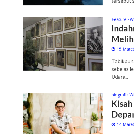
tersebut s
Feature
W
•
Indah
Meliha
15 Mare
Tabikpun.
sebelas le
Udara...
biografi
Wi
•
Kisah
Depan
14 Mare