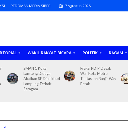
KSI
PEDOMAN MEDIA SIBER
7 Agustus 2026
RTORIAL
WAKIL RAKYAT BICARA
POLITIK
RAGAM
r
SMAN 1 Koga
Fraksi PDIP Desak
Lamteng Diduga
Wali Kota Metro
Abaikan SE Disdikbud
Tuntaskan Banjir Way
n
Lampung Terkait
Perak
Seragam
isata