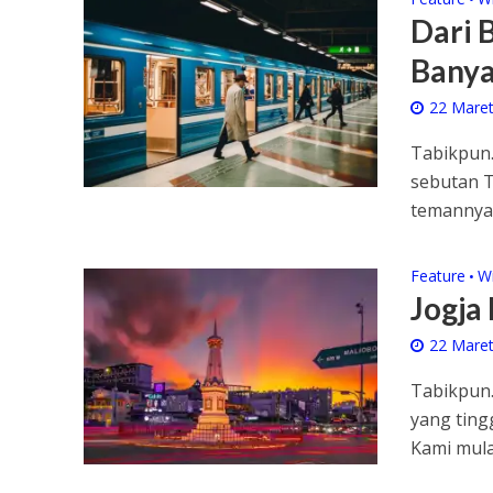
Dari 
Banya
22 Mare
Tabikpun.
sebutan T
temannya 
Feature
W
•
Jogja
22 Mare
Tabikpun
yang ting
Kami mulai