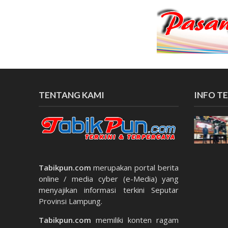
TENTANG KAMI
INFO TE
 Wali
Bersiap Hadapi Evaluasi
skan
Nasional, DPMPTSP Ikuti
Bimtek Zoom Meeting MPP
Add Comment
Tabikpun.com
merupakan portal berita
online / media cyber (e-Media) yang
menyajikan informasi terkini Seputar
Provinsi Lampung.
Tabikpun.com
memiliki konten ragam