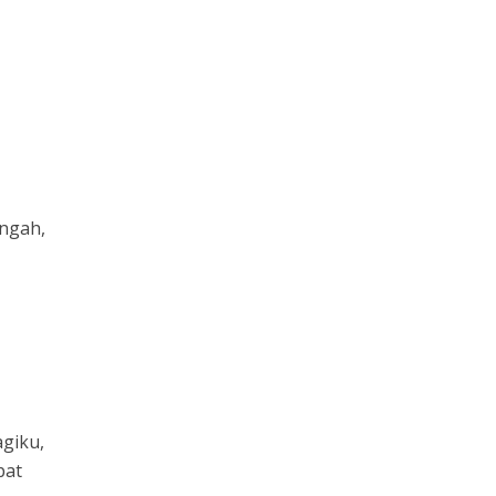
engah,
giku,
pat