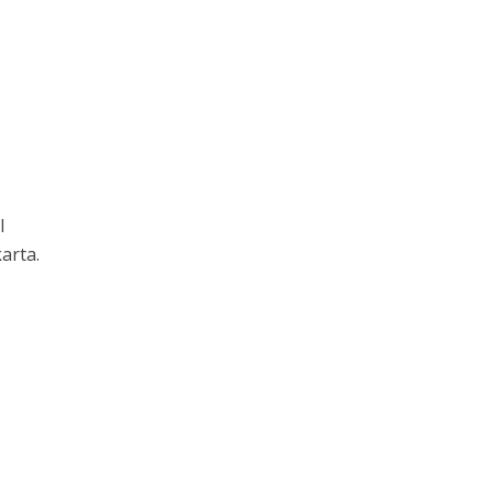
l
arta.