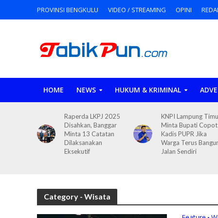
PROVINSI BENGKULU
VIDEO / STREAMING
OPINI
REDA
HOME
NEWS
HUKUM & KRIMINAL
ADVE
Raperda LKPJ 2025
KNPI Lampung Timu
Disahkan, Banggar
Minta Bupati Copot
Minta 13 Catatan
Kadis PUPR Jika
Dilaksanakan
Warga Terus Bangu
Eksekutif
Jalan Sendiri
Category - Wisata
Feature
W
•