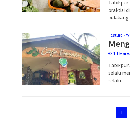
Tabikpun.
praktisi d
belakang..
Feature
W
•
Mengu
14 Mare
Tabikpun.
selalu me
selalu...
1