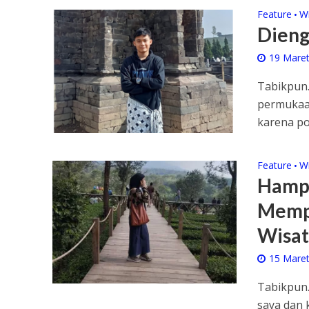
Feature
W
•
Dieng
19 Mare
Tabikpun.
permukaan
karena pos
Feature
W
•
Hampa
Mempe
Wisat
15 Mare
Tabikpun.
saya dan 