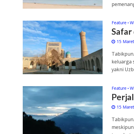
pemenang 
Feature
W
•
Safar 
15 Mare
Tabikpun.
keluarga 
yakni Uzbe
Feature
W
•
Perja
15 Mare
Tabikpun
meskipun 