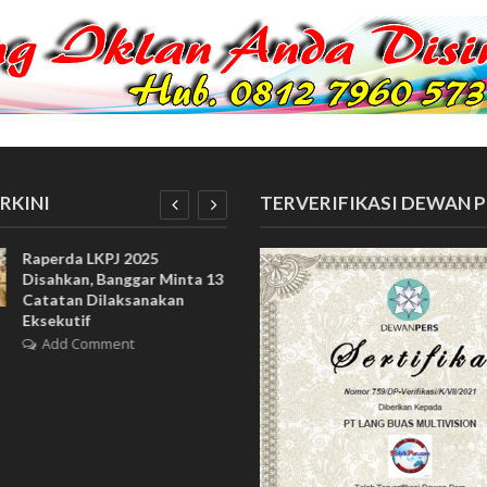
RKINI
TERVERIFIKASI DEWAN 
Raperda LKPJ 2025
KNPI Lampung Timu
Disahkan, Banggar Minta 13
Bupati Copot Kadi
Catatan Dilaksanakan
Jika Warga Terus B
Eksekutif
Jalan Sendiri
Add Comment
Add Comment