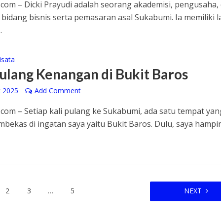
com – Dicki Prayudi adalah seorang akademisi, pengusaha,
i bidang bisnis serta pemasaran asal Sukabumi. Ia memiliki l
.
isata
lang Kenangan di Bukit Baros
t 2025
Add Comment
com – Setiap kali pulang ke Sukabumi, ada satu tempat yan
mbekas di ingatan saya yaitu Bukit Baros. Dulu, saya hampi
2
3
…
5
NEXT