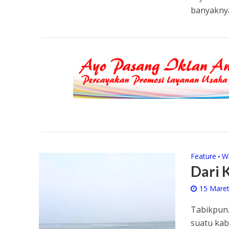
banyaknya
Feature
W
•
Dari 
15 Mare
Tabikpun.
suatu ka