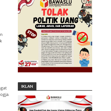
an
ak
IKLAN
ngat
ogja.