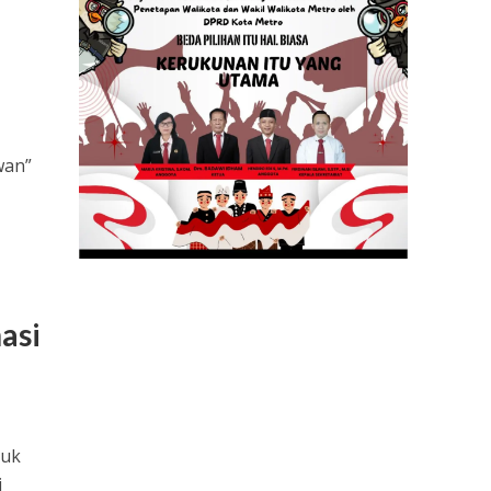
wan”
asi
tuk
i