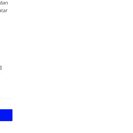
 dan
atar
g
r