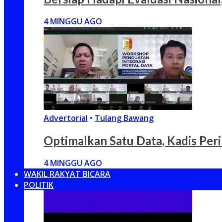
4 MINGGU AGO
Advertorial
•
Tulang Bawang
Optimalkan Satu Data, Kadis Per
4 MINGGU AGO
WAKIL RAKYAT BICARA
POLITIK