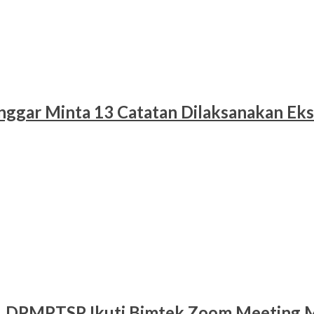
nggar Minta 13 Catatan Dilaksanakan Eks
al, DPMPTSP Ikuti Bimtek Zoom Meeting