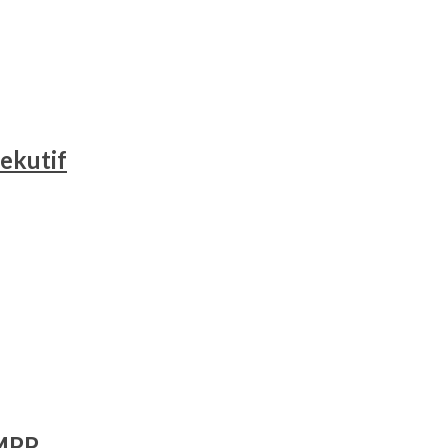
ekutif
 MPP