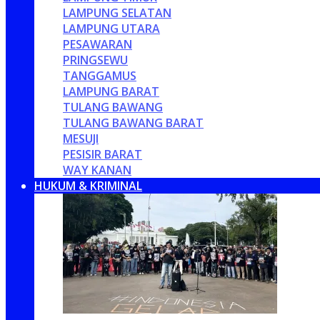
LAMPUNG SELATAN
LAMPUNG UTARA
PESAWARAN
PRINGSEWU
TANGGAMUS
LAMPUNG BARAT
TULANG BAWANG
TULANG BAWANG BARAT
MESUJI
PESISIR BARAT
WAY KANAN
HUKUM & KRIMINAL