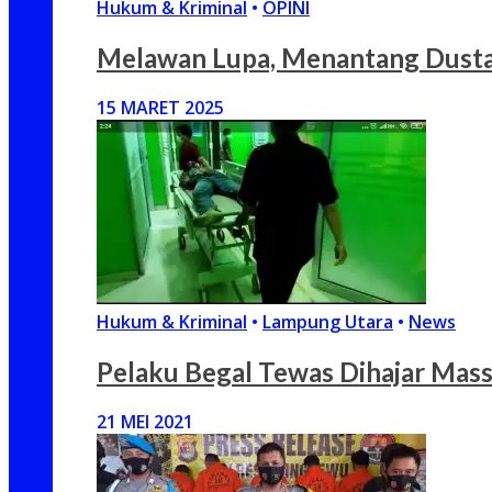
Hukum & Kriminal
•
OPINI
Melawan Lupa, Menantang Dusta:
15 MARET 2025
Hukum & Kriminal
•
Lampung Utara
•
News
Pelaku Begal Tewas Dihajar Massa
21 MEI 2021