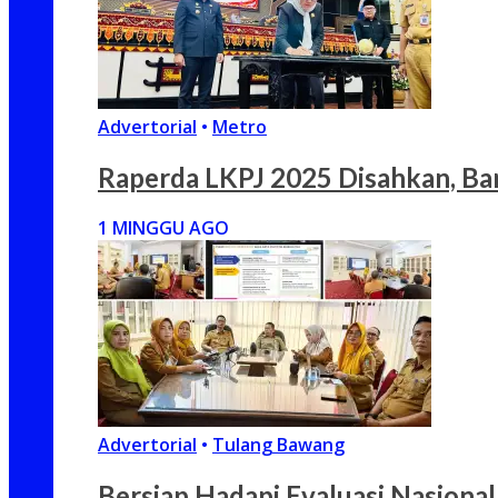
Advertorial
•
Metro
Raperda LKPJ 2025 Disahkan, Ba
1 MINGGU AGO
Advertorial
•
Tulang Bawang
Bersiap Hadapi Evaluasi Nasion