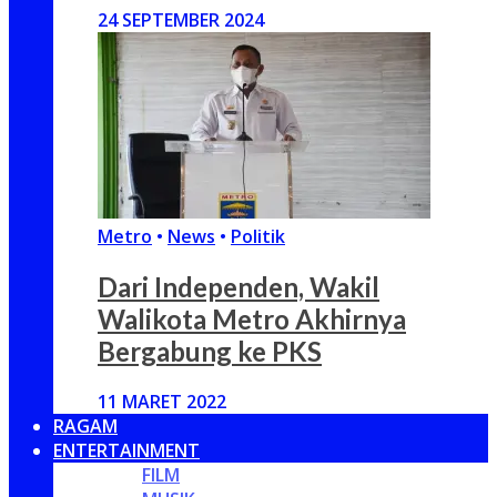
24 SEPTEMBER 2024
Metro
•
News
•
Politik
Dari Independen, Wakil
Walikota Metro Akhirnya
Bergabung ke PKS
11 MARET 2022
RAGAM
ENTERTAINMENT
FILM