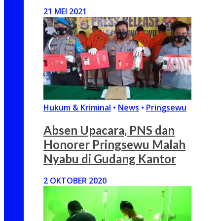
21 MEI 2021
Hukum & Kriminal
•
News
•
Pringsewu
Absen Upacara, PNS dan
Honorer Pringsewu Malah
Nyabu di Gudang Kantor
2 OKTOBER 2020