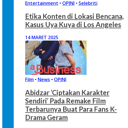
Entertainment
•
OPINI
•
Selebriti
Etika Konten di Lokasi Bencana,
Kasus Uya Kuya di Los Angeles
14 MARET 2025
Film
•
News
•
OPINI
Abidzar ‘Ciptakan Karakter
Sendiri’ Pada Remake Film
Terbarunya Buat Para Fans K-
Drama Geram