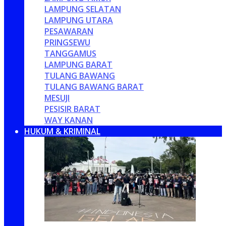
LAMPUNG SELATAN
LAMPUNG UTARA
PESAWARAN
PRINGSEWU
TANGGAMUS
LAMPUNG BARAT
TULANG BAWANG
TULANG BAWANG BARAT
MESUJI
PESISIR BARAT
WAY KANAN
HUKUM & KRIMINAL