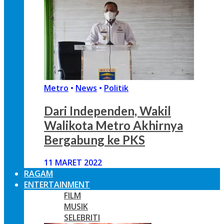
Metro
•
News
•
Politik
Dari Independen, Wakil
Walikota Metro Akhirnya
Bergabung ke PKS
11 MARET 2022
RAGAM
ENTERTAINMENT
FILM
MUSIK
SELEBRITI