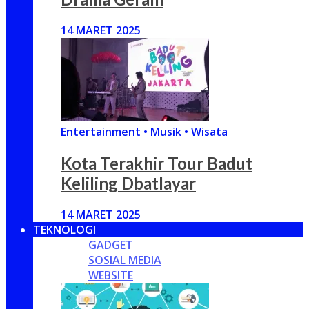
14 MARET 2025
Entertainment
•
Musik
•
Wisata
Kota Terakhir Tour Badut
Keliling Dbatlayar
14 MARET 2025
TEKNOLOGI
GADGET
SOSIAL MEDIA
WEBSITE