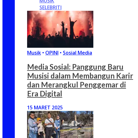
MUSIK
SELEBRITI
Musik
•
OPINI
•
Sosial Media
Media Sosial: Panggung Baru
Musisi dalam Membangun Karir
dan Merangkul Penggemar di
Era Digital
15 MARET 2025