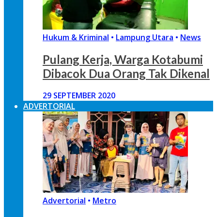
Hukum & Kriminal
•
Lampung Utara
•
News
Pulang Kerja, Warga Kotabumi
Dibacok Dua Orang Tak Dikenal
29 SEPTEMBER 2020
ADVERTORIAL
Advertorial
•
Metro