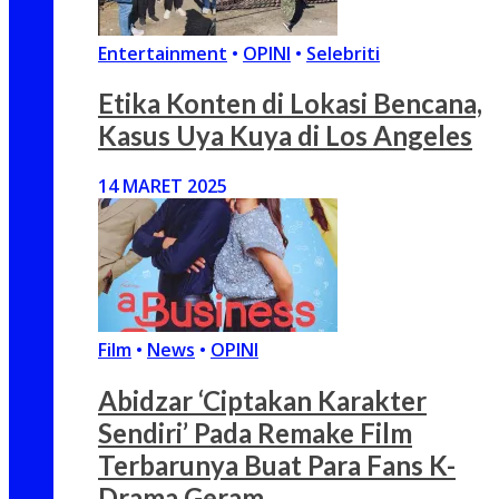
Entertainment
•
OPINI
•
Selebriti
Etika Konten di Lokasi Bencana,
Kasus Uya Kuya di Los Angeles
14 MARET 2025
Film
•
News
•
OPINI
Abidzar ‘Ciptakan Karakter
Sendiri’ Pada Remake Film
Terbarunya Buat Para Fans K-
Drama Geram