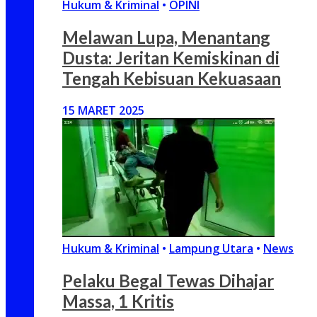
Hukum & Kriminal
•
OPINI
Melawan Lupa, Menantang
Dusta: Jeritan Kemiskinan di
Tengah Kebisuan Kekuasaan
15 MARET 2025
Hukum & Kriminal
•
Lampung Utara
•
News
Pelaku Begal Tewas Dihajar
Massa, 1 Kritis