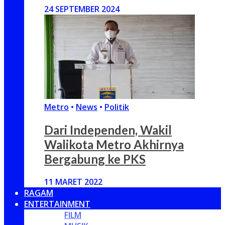
24 SEPTEMBER 2024
Metro
•
News
•
Politik
Dari Independen, Wakil
Walikota Metro Akhirnya
Bergabung ke PKS
11 MARET 2022
RAGAM
ENTERTAINMENT
FILM