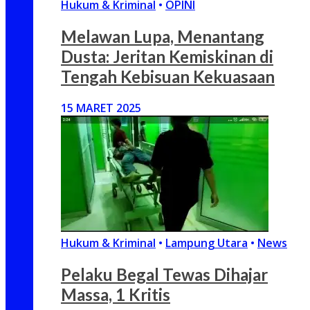
Hukum & Kriminal
•
OPINI
Melawan Lupa, Menantang
Dusta: Jeritan Kemiskinan di
Tengah Kebisuan Kekuasaan
15 MARET 2025
Hukum & Kriminal
•
Lampung Utara
•
News
Pelaku Begal Tewas Dihajar
Massa, 1 Kritis