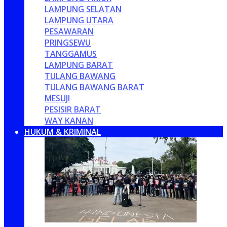
LAMPUNG SELATAN
LAMPUNG UTARA
PESAWARAN
PRINGSEWU
TANGGAMUS
LAMPUNG BARAT
TULANG BAWANG
TULANG BAWANG BARAT
MESUJI
PESISIR BARAT
WAY KANAN
HUKUM & KRIMINAL