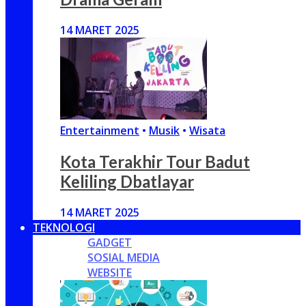
14 MARET 2025
Entertainment
•
Musik
•
Wisata
Kota Terakhir Tour Badut
Keliling Dbatlayar
14 MARET 2025
TEKNOLOGI
GADGET
SOSIAL MEDIA
WEBSITE