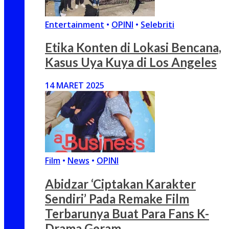
Entertainment
•
OPINI
•
Selebriti
Etika Konten di Lokasi Bencana,
Kasus Uya Kuya di Los Angeles
14 MARET 2025
Film
•
News
•
OPINI
Abidzar ‘Ciptakan Karakter
Sendiri’ Pada Remake Film
Terbarunya Buat Para Fans K-
Drama Geram