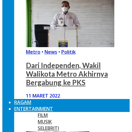
Metro
•
News
•
Politik
Dari Independen, Wakil
Walikota Metro Akhirnya
Bergabung ke PKS
11 MARET 2022
RAGAM
ENTERTAINMENT
FILM
MUSIK
SELEBRITI