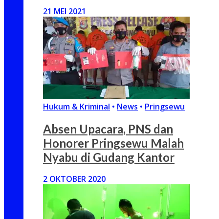
21 MEI 2021
Hukum & Kriminal
•
News
•
Pringsewu
Absen Upacara, PNS dan
Honorer Pringsewu Malah
Nyabu di Gudang Kantor
2 OKTOBER 2020