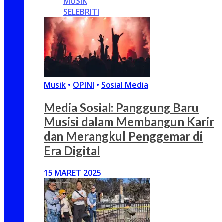
MUSIK
SELEBRITI
Musik
•
OPINI
•
Sosial Media
Media Sosial: Panggung Baru
Musisi dalam Membangun Karir
dan Merangkul Penggemar di
Era Digital
15 MARET 2025