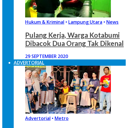
Hukum & Kriminal
•
Lampung Utara
•
News
Pulang Kerja, Warga Kotabumi
Dibacok Dua Orang Tak Dikenal
29 SEPTEMBER 2020
ADVERTORIAL
Advertorial
•
Metro