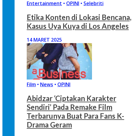
Entertainment
•
OPINI
•
Selebriti
Etika Konten di Lokasi Bencana,
Kasus Uya Kuya di Los Angeles
14 MARET 2025
Film
•
News
•
OPINI
Abidzar ‘Ciptakan Karakter
Sendiri’ Pada Remake Film
Terbarunya Buat Para Fans K-
Drama Geram