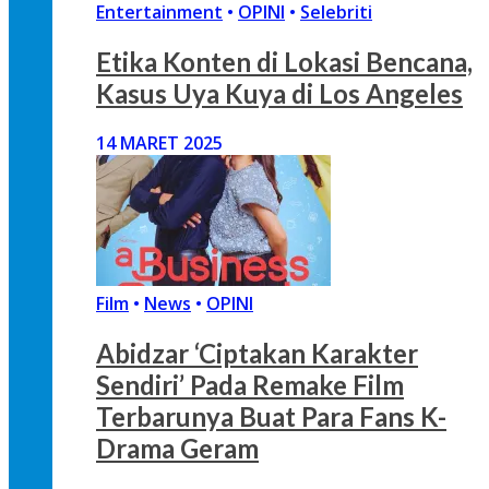
Entertainment
•
OPINI
•
Selebriti
Etika Konten di Lokasi Bencana,
Kasus Uya Kuya di Los Angeles
14 MARET 2025
Film
•
News
•
OPINI
Abidzar ‘Ciptakan Karakter
Sendiri’ Pada Remake Film
Terbarunya Buat Para Fans K-
Drama Geram