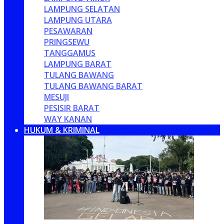
LAMPUNG SELATAN
LAMPUNG UTARA
PESAWARAN
PRINGSEWU
TANGGAMUS
LAMPUNG BARAT
TULANG BAWANG
TULANG BAWANG BARAT
MESUJI
PESISIR BARAT
WAY KANAN
HUKUM & KRIMINAL