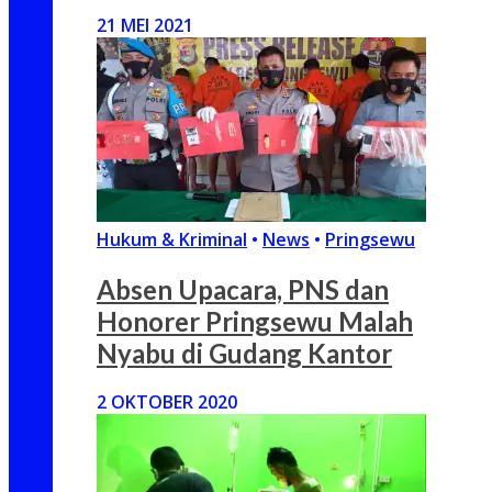
21 MEI 2021
Hukum & Kriminal
•
News
•
Pringsewu
Absen Upacara, PNS dan
Honorer Pringsewu Malah
Nyabu di Gudang Kantor
2 OKTOBER 2020