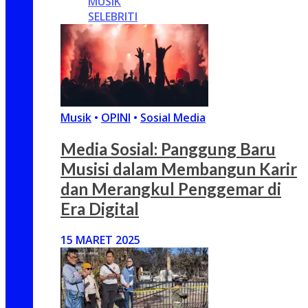
MUSIK
SELEBRITI
Musik
•
OPINI
•
Sosial Media
Media Sosial: Panggung Baru
Musisi dalam Membangun Karir
dan Merangkul Penggemar di
Era Digital
15 MARET 2025