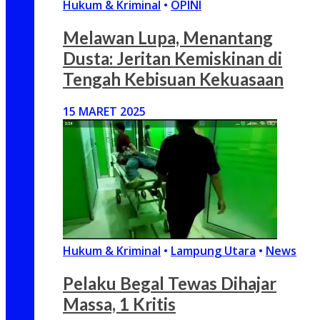
Hukum & Kriminal
•
OPINI
Melawan Lupa, Menantang
Dusta: Jeritan Kemiskinan di
Tengah Kebisuan Kekuasaan
15 MARET 2025
Hukum & Kriminal
•
Lampung Utara
•
News
Pelaku Begal Tewas Dihajar
Massa, 1 Kritis