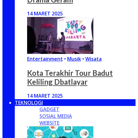
14 MARET 2025
Entertainment
•
Musik
•
Wisata
Kota Terakhir Tour Badut
Keliling Dbatlayar
14 MARET 2025
TEKNOLOGI
GADGET
SOSIAL MEDIA
WEBSITE