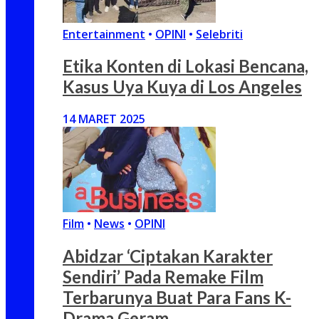
Entertainment
•
OPINI
•
Selebriti
Etika Konten di Lokasi Bencana,
Kasus Uya Kuya di Los Angeles
14 MARET 2025
Film
•
News
•
OPINI
Abidzar ‘Ciptakan Karakter
Sendiri’ Pada Remake Film
Terbarunya Buat Para Fans K-
Drama Geram