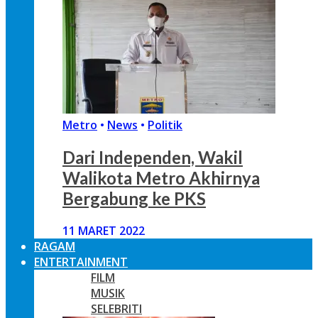
Metro
•
News
•
Politik
Dari Independen, Wakil
Walikota Metro Akhirnya
Bergabung ke PKS
11 MARET 2022
RAGAM
ENTERTAINMENT
FILM
MUSIK
SELEBRITI