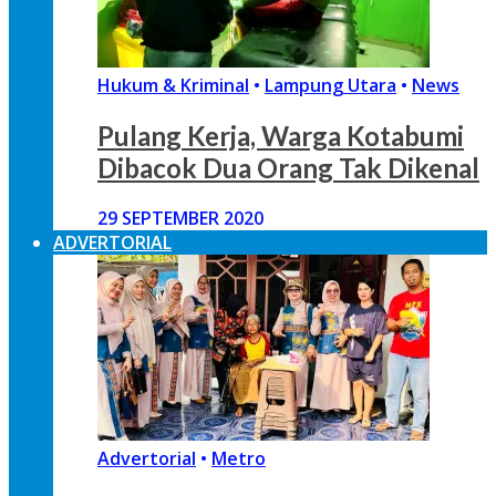
Hukum & Kriminal
•
Lampung Utara
•
News
Pulang Kerja, Warga Kotabumi
Dibacok Dua Orang Tak Dikenal
29 SEPTEMBER 2020
ADVERTORIAL
Advertorial
•
Metro