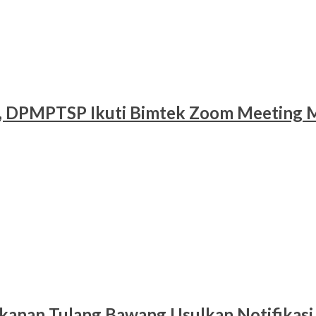
al, DPMPTSP Ikuti Bimtek Zoom Meeting
ikanan Tulang Bawang Usulkan Notifikasi 