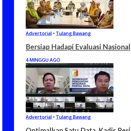
Advertorial
•
Tulang Bawang
Bersiap Hadapi Evaluasi Nasion
4 MINGGU AGO
Advertorial
•
Tulang Bawang
Optimalkan Satu Data, Kadis Per