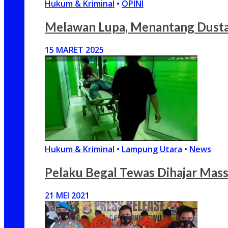
Hukum & Kriminal
•
OPINI
Melawan Lupa, Menantang Dusta:
15 MARET 2025
Hukum & Kriminal
•
Lampung Utara
•
News
Pelaku Begal Tewas Dihajar Massa
21 MEI 2021