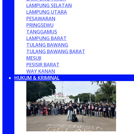
LAMPUNG SELATAN
LAMPUNG UTARA
PESAWARAN
PRINGSEWU
TANGGAMUS
LAMPUNG BARAT
TULANG BAWANG
TULANG BAWANG BARAT
MESUJI
PESISIR BARAT
WAY KANAN
HUKUM & KRIMINAL