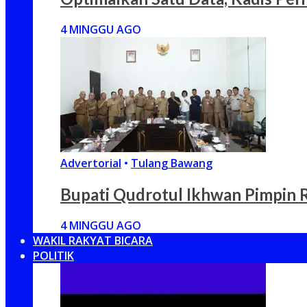
4 MINGGU AGO
Advertorial
•
Tulang Bawang
Bupati Qudrotul Ikhwan Pimpin 
4 MINGGU AGO
WAKIL RAKYAT BICARA
POLITIK