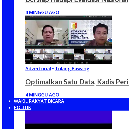
4 MINGGU AGO
Advertorial
•
Tulang Bawang
Optimalkan Satu Data, Kadis Per
4 MINGGU AGO
WAKIL RAKYAT BICARA
POLITIK