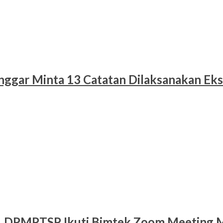
nggar Minta 13 Catatan Dilaksanakan Eks
al, DPMPTSP Ikuti Bimtek Zoom Meeting