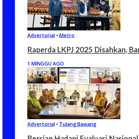
Advertorial
•
Metro
Raperda LKPJ 2025 Disahkan, Ba
1 MINGGU AGO
Advertorial
•
Tulang Bawang
Bersiap Hadapi Evaluasi Nasion