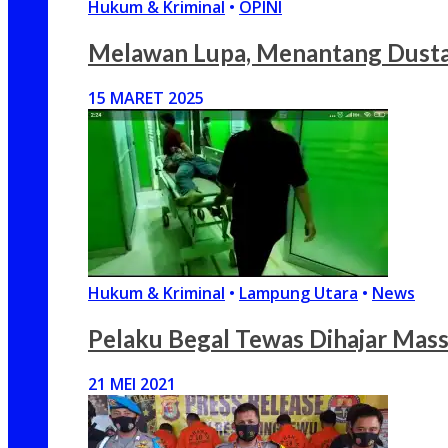
Hukum & Kriminal
•
OPINI
Melawan Lupa, Menantang Dusta:
15 MARET 2025
Hukum & Kriminal
•
Lampung Utara
•
News
Pelaku Begal Tewas Dihajar Massa
21 MEI 2021