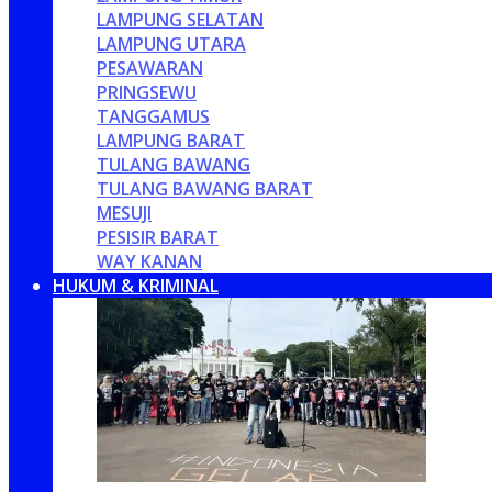
LAMPUNG SELATAN
LAMPUNG UTARA
PESAWARAN
PRINGSEWU
TANGGAMUS
LAMPUNG BARAT
TULANG BAWANG
TULANG BAWANG BARAT
MESUJI
PESISIR BARAT
WAY KANAN
HUKUM & KRIMINAL