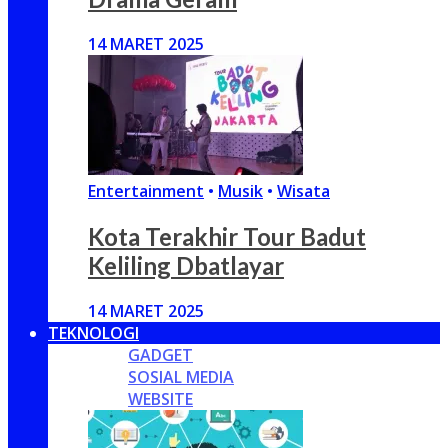
14 MARET 2025
Entertainment
•
Musik
•
Wisata
Kota Terakhir Tour Badut
Keliling Dbatlayar
14 MARET 2025
TEKNOLOGI
GADGET
SOSIAL MEDIA
WEBSITE