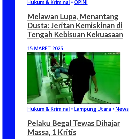
Hukum & Kriminal
•
OPINI
Melawan Lupa, Menantang
Dusta: Jeritan Kemiskinan di
Tengah Kebisuan Kekuasaan
15 MARET 2025
Hukum & Kriminal
•
Lampung Utara
•
News
Pelaku Begal Tewas Dihajar
Massa, 1 Kritis