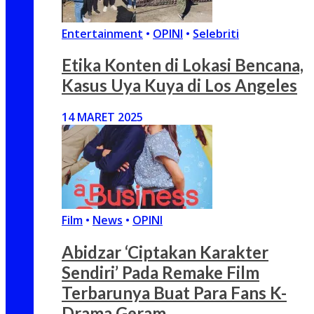
Entertainment
•
OPINI
•
Selebriti
Etika Konten di Lokasi Bencana,
Kasus Uya Kuya di Los Angeles
14 MARET 2025
Film
•
News
•
OPINI
Abidzar ‘Ciptakan Karakter
Sendiri’ Pada Remake Film
Terbarunya Buat Para Fans K-
Drama Geram