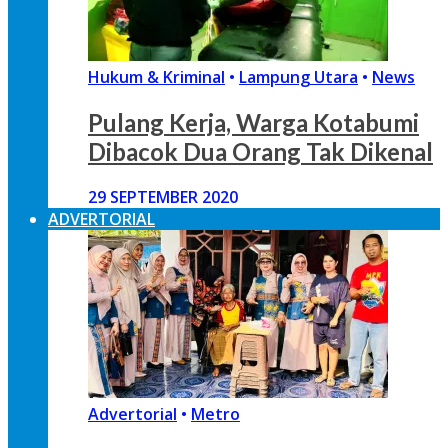
Hukum & Kriminal
•
Lampung Utara
•
News
Pulang Kerja, Warga Kotabumi
Dibacok Dua Orang Tak Dikenal
29 SEPTEMBER 2020
ADVERTORIAL
Advertorial
•
Metro