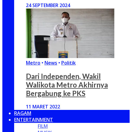
24 SEPTEMBER 2024
Metro
•
News
•
Politik
Dari Independen, Wakil
Walikota Metro Akhirnya
Bergabung ke PKS
11 MARET 2022
RAGAM
ENTERTAINMENT
FILM