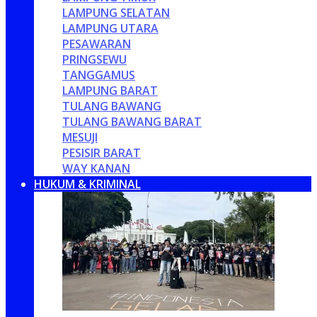
LAMPUNG SELATAN
LAMPUNG UTARA
PESAWARAN
PRINGSEWU
TANGGAMUS
LAMPUNG BARAT
TULANG BAWANG
TULANG BAWANG BARAT
MESUJI
PESISIR BARAT
WAY KANAN
HUKUM & KRIMINAL