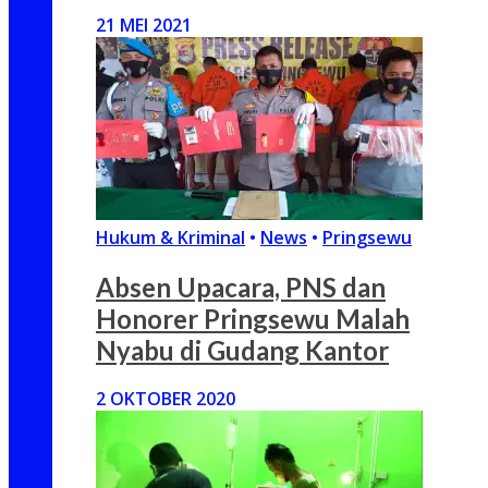
21 MEI 2021
Hukum & Kriminal
•
News
•
Pringsewu
Absen Upacara, PNS dan
Honorer Pringsewu Malah
Nyabu di Gudang Kantor
2 OKTOBER 2020