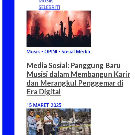
MUSIK
SELEBRITI
Musik
•
OPINI
•
Sosial Media
Media Sosial: Panggung Baru
Musisi dalam Membangun Karir
dan Merangkul Penggemar di
Era Digital
15 MARET 2025