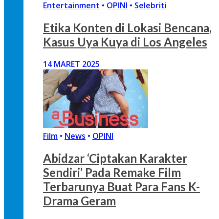
Entertainment
•
OPINI
•
Selebriti
Etika Konten di Lokasi Bencana,
Kasus Uya Kuya di Los Angeles
14 MARET 2025
Film
•
News
•
OPINI
Abidzar ‘Ciptakan Karakter
Sendiri’ Pada Remake Film
Terbarunya Buat Para Fans K-
Drama Geram