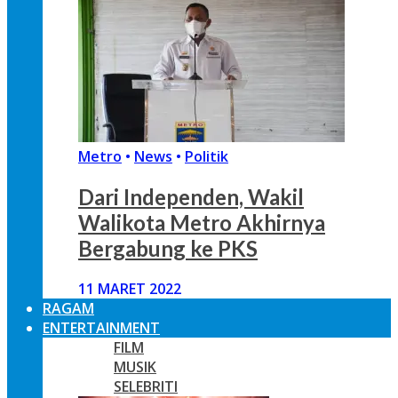
Metro
•
News
•
Politik
Dari Independen, Wakil
Walikota Metro Akhirnya
Bergabung ke PKS
11 MARET 2022
RAGAM
ENTERTAINMENT
FILM
MUSIK
SELEBRITI