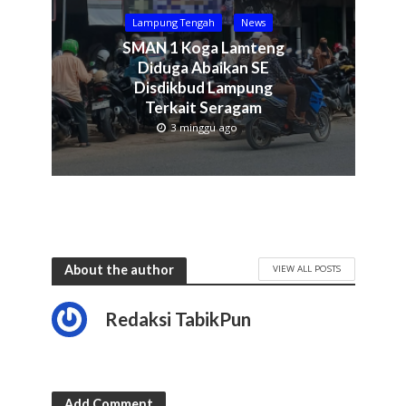
Lampung Tengah
News
SMAN 1 Koga Lamteng
Diduga Abaikan SE
Disdikbud Lampung
Terkait Seragam
3 minggu ago
About the author
VIEW ALL POSTS
Redaksi TabikPun
Add Comment