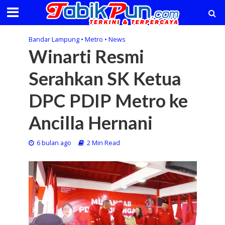
Bandar Lampung
•
Metro
•
News
Winarti Resmi
Serahkan SK Ketua
DPC PDIP Metro ke
Ancilla Hernani
6 bulan ago
2 Min Read