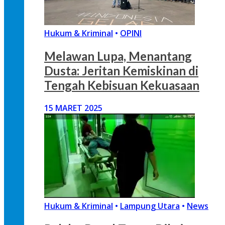
Hukum & Kriminal
•
OPINI
Melawan Lupa, Menantang
Dusta: Jeritan Kemiskinan di
Tengah Kebisuan Kekuasaan
15 MARET 2025
Hukum & Kriminal
•
Lampung Utara
•
News