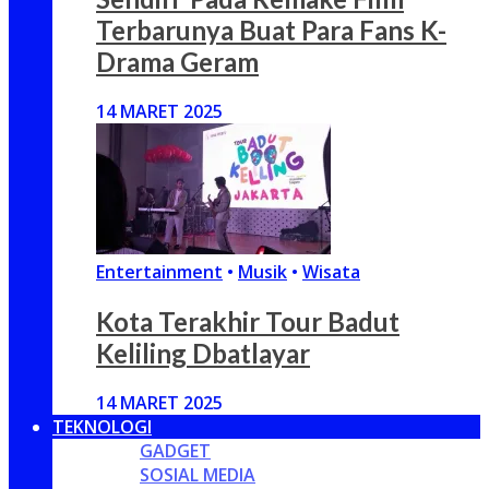
Terbarunya Buat Para Fans K-
Drama Geram
14 MARET 2025
Entertainment
•
Musik
•
Wisata
Kota Terakhir Tour Badut
Keliling Dbatlayar
14 MARET 2025
TEKNOLOGI
GADGET
SOSIAL MEDIA