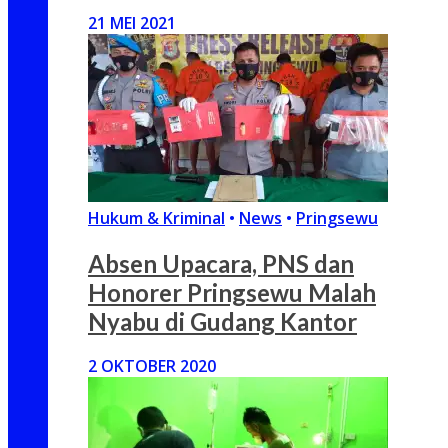
21 MEI 2021
Hukum & Kriminal
•
News
•
Pringsewu
Absen Upacara, PNS dan
Honorer Pringsewu Malah
Nyabu di Gudang Kantor
2 OKTOBER 2020