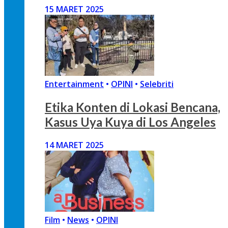
15 MARET 2025
Entertainment
•
OPINI
•
Selebriti
Etika Konten di Lokasi Bencana,
Kasus Uya Kuya di Los Angeles
14 MARET 2025
Film
•
News
•
OPINI