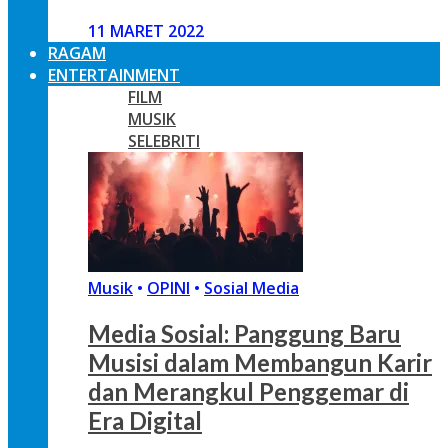
11 MARET 2022
RAGAM
ENTERTAINMENT
FILM
MUSIK
SELEBRITI
Musik
•
OPINI
•
Sosial Media
Media Sosial: Panggung Baru
Musisi dalam Membangun Karir
dan Merangkul Penggemar di
Era Digital