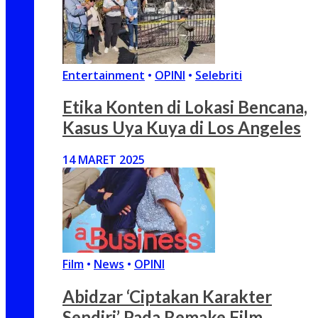
Entertainment
•
OPINI
•
Selebriti
Etika Konten di Lokasi Bencana,
Kasus Uya Kuya di Los Angeles
14 MARET 2025
Film
•
News
•
OPINI
Abidzar ‘Ciptakan Karakter
Sendiri’ Pada Remake Film