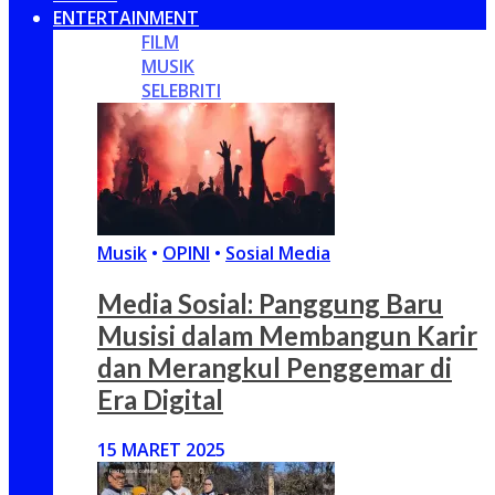
ENTERTAINMENT
FILM
MUSIK
SELEBRITI
Musik
•
OPINI
•
Sosial Media
Media Sosial: Panggung Baru
Musisi dalam Membangun Karir
dan Merangkul Penggemar di
Era Digital
15 MARET 2025