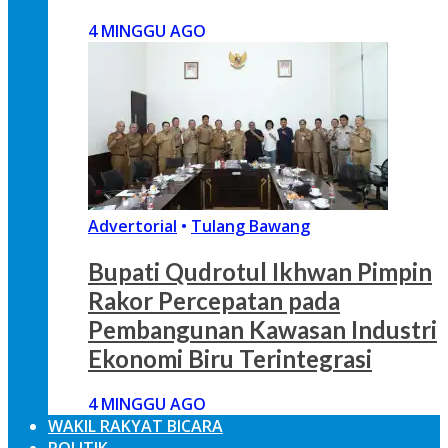
4 MINGGU AGO
Advertorial
•
Tulang Bawang
Bupati Qudrotul Ikhwan Pimpin
Rakor Percepatan pada
Pembangunan Kawasan Industri
Ekonomi Biru Terintegrasi
4 MINGGU AGO
WAKIL RAKYAT BICARA
POLITIK