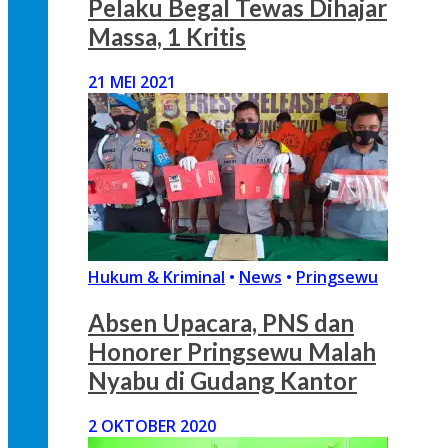
Pelaku Begal Tewas Dihajar
Massa, 1 Kritis
21 MEI 2021
Hukum & Kriminal
•
News
•
Pringsewu
Absen Upacara, PNS dan
Honorer Pringsewu Malah
Nyabu di Gudang Kantor
2 OKTOBER 2020