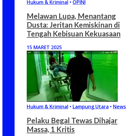
Hukum & Kriminal
•
OPINI
Melawan Lupa, Menantang
Dusta: Jeritan Kemiskinan di
Tengah Kebisuan Kekuasaan
15 MARET 2025
Hukum & Kriminal
•
Lampung Utara
•
News
Pelaku Begal Tewas Dihajar
Massa, 1 Kritis