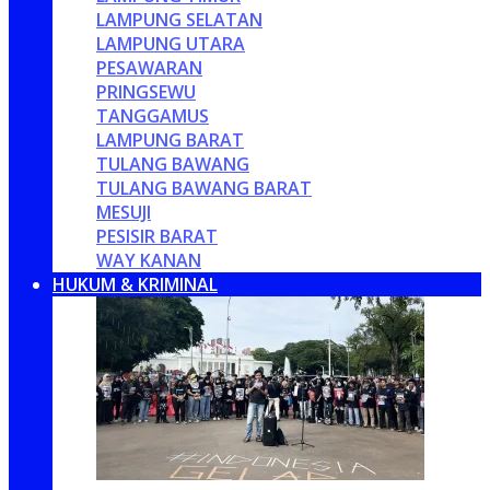
LAMPUNG SELATAN
LAMPUNG UTARA
PESAWARAN
PRINGSEWU
TANGGAMUS
LAMPUNG BARAT
TULANG BAWANG
TULANG BAWANG BARAT
MESUJI
PESISIR BARAT
WAY KANAN
HUKUM & KRIMINAL