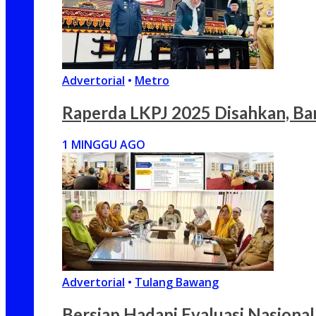
Advertorial
•
Metro
Raperda LKPJ 2025 Disahkan, Ba
1 MINGGU AGO
Advertorial
•
Tulang Bawang
Bersiap Hadapi Evaluasi Nasion