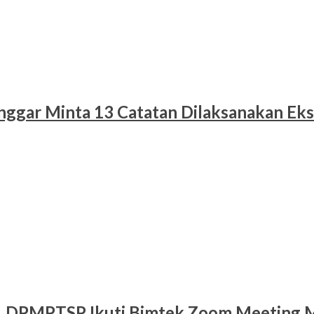
nggar Minta 13 Catatan Dilaksanakan Eks
al, DPMPTSP Ikuti Bimtek Zoom Meeting