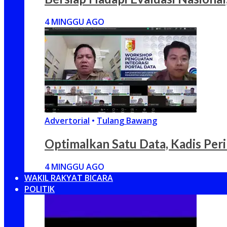
4 MINGGU AGO
Advertorial
•
Tulang Bawang
Optimalkan Satu Data, Kadis Per
4 MINGGU AGO
WAKIL RAKYAT BICARA
POLITIK