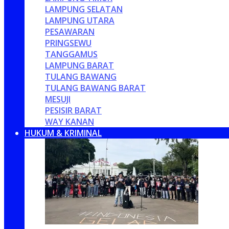
LAMPUNG SELATAN
LAMPUNG UTARA
PESAWARAN
PRINGSEWU
TANGGAMUS
LAMPUNG BARAT
TULANG BAWANG
TULANG BAWANG BARAT
MESUJI
PESISIR BARAT
WAY KANAN
HUKUM & KRIMINAL