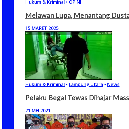
Hukum & Kriminal
•
OPINI
Melawan Lupa, Menantang Dusta:
15 MARET 2025
Hukum & Kriminal
•
Lampung Utara
•
News
Pelaku Begal Tewas Dihajar Massa
21 MEI 2021