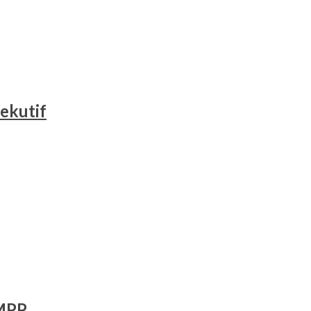
ekutif
 MPP