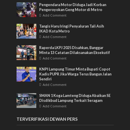
Pengendara Motor Diduga Jadi Korban
Pengeroyokan Geng Motor di Metro
Add Comment
Tangis Haru Iringi Penyaluran Tali Asih
IKAD Kota Metro
Add Comment
Raperda LKPJ 2025 Disahkan, Banggar
Minta 13 Catatan Dilaksanakan Eksekutif
Add Comment
KNPI Lampung Timur Minta Bupati Copot
Kadis PUPR Jika Warga Terus Bangun Jalan
Sendiri
Add Comment
SMAN 1 Koga Lamteng Diduga Abaikan SE
Disdikbud Lampung Terkait Seragam
Add Comment
TERVERIFIKASI DEWAN PERS