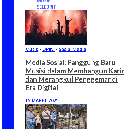
MUSIK
SELEBRITI
Musik
•
OPINI
•
Sosial Media
Media Sosial: Panggung Baru
Musisi dalam Membangun Karir
dan Merangkul Penggemar di
Era Digital
15 MARET 2025