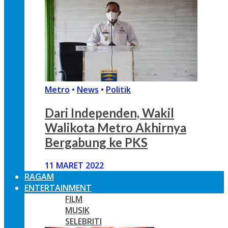
Metro
•
News
•
Politik
Dari Independen, Wakil
Walikota Metro Akhirnya
Bergabung ke PKS
11 MARET 2022
RAGAM
ENTERTAINMENT
FILM
MUSIK
SELEBRITI