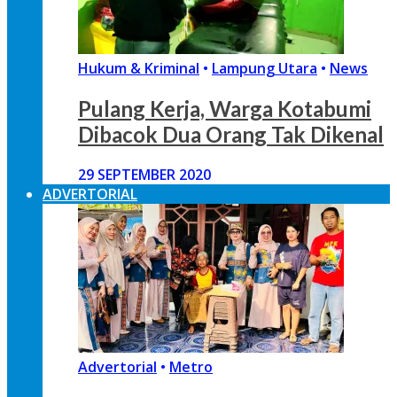
Hukum & Kriminal
•
Lampung Utara
•
News
Pulang Kerja, Warga Kotabumi
Dibacok Dua Orang Tak Dikenal
29 SEPTEMBER 2020
ADVERTORIAL
Advertorial
•
Metro