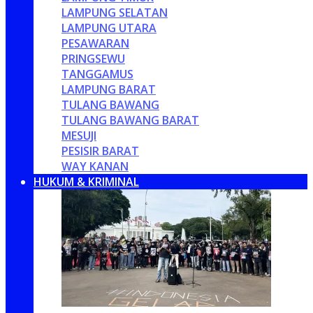
LAMPUNG SELATAN
LAMPUNG UTARA
PESAWARAN
PRINGSEWU
TANGGAMUS
LAMPUNG BARAT
TULANG BAWANG
TULANG BAWANG BARAT
MESUJI
PESISIR BARAT
WAY KANAN
HUKUM & KRIMINAL