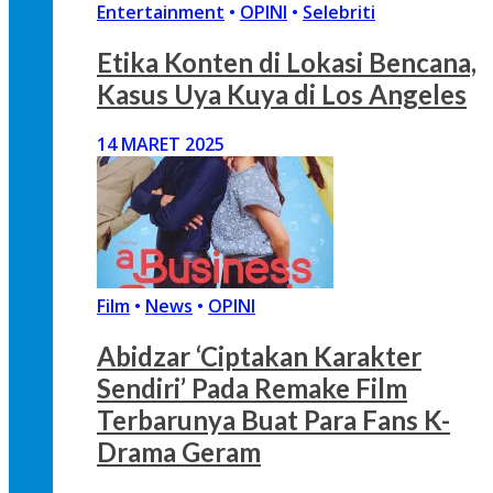
Entertainment
•
OPINI
•
Selebriti
Etika Konten di Lokasi Bencana,
Kasus Uya Kuya di Los Angeles
14 MARET 2025
Film
•
News
•
OPINI
Abidzar ‘Ciptakan Karakter
Sendiri’ Pada Remake Film
Terbarunya Buat Para Fans K-
Drama Geram