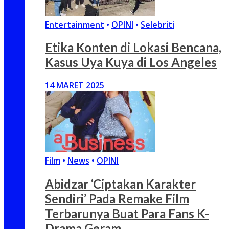
Entertainment
•
OPINI
•
Selebriti
Etika Konten di Lokasi Bencana,
Kasus Uya Kuya di Los Angeles
14 MARET 2025
Film
•
News
•
OPINI
Abidzar ‘Ciptakan Karakter
Sendiri’ Pada Remake Film
Terbarunya Buat Para Fans K-
Drama Geram