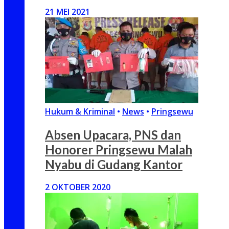
21 MEI 2021
Hukum & Kriminal
•
News
•
Pringsewu
Absen Upacara, PNS dan
Honorer Pringsewu Malah
Nyabu di Gudang Kantor
2 OKTOBER 2020