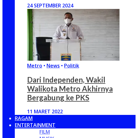
24 SEPTEMBER 2024
Metro
•
News
•
Politik
Dari Independen, Wakil
Walikota Metro Akhirnya
Bergabung ke PKS
11 MARET 2022
RAGAM
ENTERTAINMENT
FILM