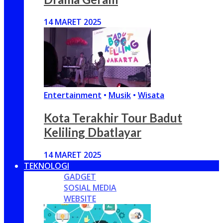
14 MARET 2025
Entertainment
•
Musik
•
Wisata
Kota Terakhir Tour Badut
Keliling Dbatlayar
14 MARET 2025
TEKNOLOGI
GADGET
SOSIAL MEDIA
WEBSITE